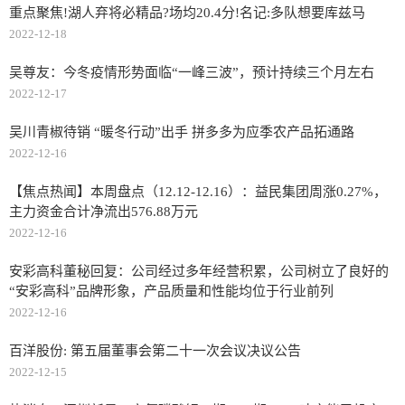
重点聚焦!湖人弃将必精品?场均20.4分!名记:多队想要库兹马
2022-12-18
吴尊友：今冬疫情形势面临“一峰三波 ”，预计持续三个月左右
2022-12-17
吴川青椒待销 “暖冬行动”出手 拼多多为应季农产品拓通路
2022-12-16
【焦点热闻】本周盘点（12.12-12.16）：益民集团周涨0.27%，
主力资金合计净流出576.88万元
2022-12-16
安彩高科董秘回复：公司经过多年经营积累，公司树立了良好的
“安彩高科”品牌形象，产品质量和性能均位于行业前列
2022-12-16
百洋股份: 第五届董事会第二十一次会议决议公告
2022-12-15