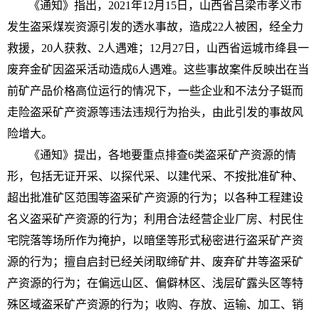
《通知》指出，2021年12月15日，山西省吕梁市孝义市
发生盗采煤炭资源引发的透水事故，造成22人被困，经全力
救援，20人获救、2人遇难；12月27日，山西省运城市绛县一
废弃金矿因盗采活动造成6人遇难。这些事故案件反映出在当
前矿产品价格高位运行的情况下，一些企业和不法分子铤而
走险盗采矿产资源等违法违规行为抬头，由此引发的事故风
险增大。
《通知》提出，各地要重点排查6类盗采矿产资源的情
形，包括无证开采、以探代采、以建代采、不按批准矿种、
超出批准矿区范围等盗采矿产资源的行为；以各种工程建设
名义盗采矿产资源的行为；利用合法经营企业厂房、村民住
宅院落等场所作为掩护，以暗堡等形式秘密进行盗采矿产资
源的行为；擅自启封已经关闭取缔矿井、废弃矿井等盗采矿
产资源的行为；在偏远山区、偏僻林区、浅层矿露头区等特
殊区域盗采矿产资源的行为；收购、存放、运输、加工、销