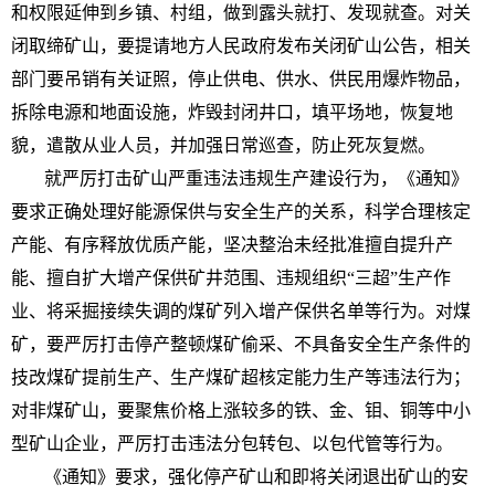
和权限延伸到乡镇、村组，做到露头就打、发现就查。对关
闭取缔矿山，要提请地方人民政府发布关闭矿山公告，相关
部门要吊销有关证照，停止供电、供水、供民用爆炸物品，
拆除电源和地面设施，炸毁封闭井口，填平场地，恢复地
貌，遣散从业人员，并加强日常巡查，防止死灰复燃。
就严厉打击矿山严重违法违规生产建设行为，《通知》
要求正确处理好能源保供与安全生产的关系，科学合理核定
产能、有序释放优质产能，坚决整治未经批准擅自提升产
能、擅自扩大增产保供矿井范围、违规组织“三超”生产作
业、将采掘接续失调的煤矿列入增产保供名单等行为。对煤
矿，要严厉打击停产整顿煤矿偷采、不具备安全生产条件的
技改煤矿提前生产、生产煤矿超核定能力生产等违法行为；
对非煤矿山，要聚焦价格上涨较多的铁、金、钼、铜等中小
型矿山企业，严厉打击违法分包转包、以包代管等行为。
《通知》要求，强化停产矿山和即将关闭退出矿山的安