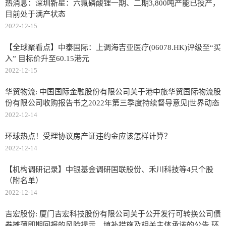
热消息：深圳新星：六氟磷酸锂一期、二期3,800吨产能已投产，
目前处于满产状态
2022-12-15
【全球聚看点】中泰国际：上调海吉亚医疗(06078.HK)评级至“买
入” 目标价升至60.15港元
2022-12-15
华贸物流: 中国国际金融股份有限公司关于港中旅华贸国际物流股
份有限公司收购报告书之2022年第三季度持续督导意见|世界动态
2022-12-14
环球热点！受理协议房产证违约金应该怎样计算？
2022-12-14
【机构调研记录】中银基金调研国联股份、禾川科技等4只个股
（附名单）
2022-12-14
吉宏股份: 厦门吉宏科技股份有限公司关于公开发行可转换公司债
券摊薄即期回报的风险提示、填补措施及相关主体承诺的公告 环