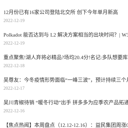
12月份已有16家公司登陆北交所 创下今年单月新高
2022-12-19
Polka
2022-12-19
重点聚焦!湖人弃将必精品?场均20.4分!名记:多队想要
2022-12-18
吴尊友：今冬疫情形势面临“一峰三波 ”，预计持续三个
2022-12-17
吴川青椒待销 “暖冬行动”出手 拼多多为应季农产品拓
2022-12-16
【焦点热闻】本周盘点（12.12-12.16）：益民集团周涨0