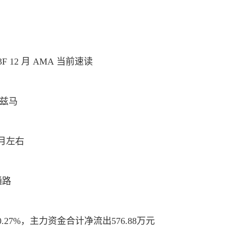
dot 能否达到与 L2 解决方案相当的出块时间？| W3F 12 月 AMA 当前速读
库兹马
月左右
通路
.27%，主力资金合计净流出576.88万元