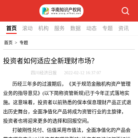
首页
滚动
机构
服务
数据
动态
专题
资讯
首页
>
专题
投资者如何适应全新理财市场？
四川经济日报
2022-02-12 16:37:07
历经三年多的过渡期后，《关于规范
金融
机构
资产管理
业务的指导意见》(以下简称资管新规)已于今年正式落地实
施。这意味着，
投资
者以前熟悉的保本保息
理财
产品正式退
出历史舞台，全面净值化产品将成为资管行业的主旋律，
投资
者也将迎来更多的选择和回报空间。
打破刚
性
兑付、估值采用市值法，全面净值化的产品会