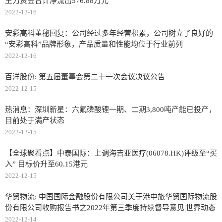
主力资金合计净流出576.88万元
2022-12-16
安彩高科董秘回复：公司经过多年经营积累，公司树立了良好的
“安彩高科”品牌形象，产品质量和性能均位于行业前列
2022-12-16
百洋股份: 第五届董事会第二十一次会议决议公告
2022-12-15
热消息：深圳新星：六氟磷酸锂一期、二期3,800吨产能已投产，
目前处于满产状态
2022-12-15
【全球聚看点】中泰国际：上调海吉亚医疗(06078.HK)评级至“买
入” 目标价升至60.15港元
2022-12-15
华贸物流: 中国国际金融股份有限公司关于港中旅华贸国际物流股
份有限公司收购报告书之2022年第三季度持续督导意见|世界动态
2022-12-14