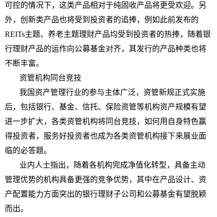
可控的情况下，这类产品相对于纯固收产品将更受欢迎。另
外，创新类产品也将受到
投资
者的追捧，例如此前发布的
REITs主题、养老主题
理财
产品均受到
投资
者的热捧，随着银
行
理财
产品的运作向公募
基金
对齐，其发行的产品种类也将
不断丰富。
资管机构同台
竞技
我国
资产管理
行业的参与主体广泛，资管新规正式实施
后，包括银行、
基金
、信托、保险资管等机构资产规模有望
进一步扩大，各类资管机构将同台
竞技
，如何用自身特色赢
得
投资
者，服务好
投资
者也成为各类资管机构接下来展业面
临的必答题。
业内人士指出，随着各机构完成净值化转型，具备主动
管理优势的机构具备更强的竞争优势，其中在产品设计、资
产配置能力方面突出的银行
理财
子公司和公募
基金
有望脱颖
而出。