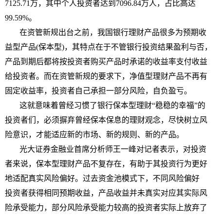
7125.71万，其中个人
投资
者达到7096.84万人，占比高达
99.59%。
在资管新规出台之前，我国银行
理财
产品很多为预期收
益型产品(保本型)，其特点在于不管银行
投资
结果盈利与否，
产品到期后都将按
投资
者购买产品时承诺的收益率支付收益
给
投资
者。而在资管新规的要求下，净值型
理财
产品不再有
固定收益率，
投资
者自己承担一部分风险，自负盈亏。
这就意味着曾经
习
惯了银行保本型
理财
“稳稳的幸福”的
投资
者们，必须摒弃曾经保本保息的
理财
观念，尽快树立风
险意识，才能适应新的市场、新的规则、新的产品。
光大证券
金融
业首席分析师王一峰对记者表示，对
投资
者来说，保本型
理财
产品不复存在，有助于其
投资
行为更好
地适配真实风险偏好。过去资金池模式下，不同风险偏好
投资
者获得相同预期收益，产品收益并未真实对应其实际风
险承受能力，部分风险承受能力较高的
投资
者实际上放弃了