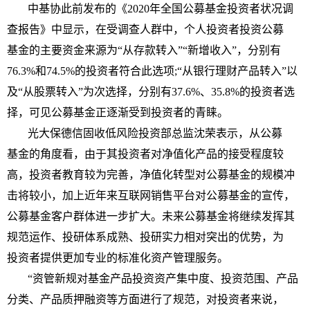
中基协此前发布的《2020年全国公募
基金
投资
者状况调
查报告》中显示，在受调查人群中，个人
投资
者
投资
公募
基金
的主要资金来源为“从存款转入”“新增收入”，分别有
76.3%和74.5%的
投资
者符合此选项;“从银行
理财
产品转入”以
及“从
股票
转入”为次选择，分别有37.6%、35.8%的
投资
者选
择，可见公募
基金
正逐渐受到
投资
者的青睐。
光大保德信固收低风险
投资
部总监沈荣表示，从公募
基金
的角度看，由于其
投资
者对净值化产品的接受程度较
高，
投资
者教育较为完善，净值化转型对公募
基金
的规模冲
击将较小，加上
近
年来互联网销售
平
台对公募
基金
的宣传，
公募
基金
客户群体进一步扩大。未来公募
基金
将继续发挥其
规范运作、投研体系成熟、投研实力相对突出的优势，为
投资
者提供更加专业的标准化
资产管理
服务。
“资管新规对
基金
产品
投资
资产集中度、
投资
范围、产品
分类、产品质押融资等方面进行了规范，对
投资
者来说，