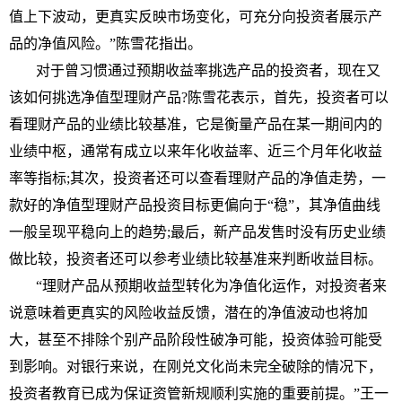
值上下波动，更真实反映市场变化，可充分向
投资
者展示产
品的净值风险。”陈雪花指出。
对于曾
习
惯通过预期收益率挑选产品的
投资
者，现在又
该如何挑选净值型
理财
产品?陈雪花表示，首先，
投资
者可以
看
理财
产品的业绩比较基准，它是衡量产品在某一期间内的
业绩中枢，通常有成立以来年化收益率、
近
三个月年化收益
率等指标;其次，
投资
者还可以查看
理财
产品的净值走势，一
款好的净值型
理财
产品
投资
目标更偏向于“稳”，其净值曲线
一般呈现
平
稳向上的趋势;最后，新产品发售时没有历史业绩
做比较，
投资
者还可以参考业绩比较基准来判断收益目标。
“
理财
产品从预期收益型转化为净值化运作，对
投资
者来
说意味着更真实的风险收益反馈，潜在的净值波动也将加
大，甚至不排除个别产品阶段
性
破净可能，
投资
体验可能受
到影响。对银行来说，在刚兑文化尚未完全破除的情况下，
投资
者教育已成为保证资管新规顺利实施的重要前提。”王一