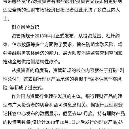
带来哪些变化?对
投资
者有哪些影响?
投资
者又该如何更好地
适应全新的
理财
市场?经济日报记者就此采访了多位业内人
士。
树立风险意识
资管新规于2018年4月正式发布，从
投资
范围、杠杆约
束、信息披露等多个方面做了要求，旨在防范
金融
风险、增
强
金融
服务实体经济的能力、最大限度消除监管套利空间和
推动
金融
供给侧结构
性
改革。
从
投资
者的角度看，资管新规的核心内容就在于打破“刚
性
兑付”，过去银行
理财
产品承诺的类似于“保本保息”“零风
险”等都成了过去式。
作为国内资管行业转型发展的主体，银行
理财
产品的转
型与广大
投资
者的切身利益可谓息息相关。据银行业
理财
登
记托管中心发布的数据显示，截至去年9月底，持有
理财
产品
的
投资
者数量(仅统计2018年10月1日之后发行的
理财
产品)达