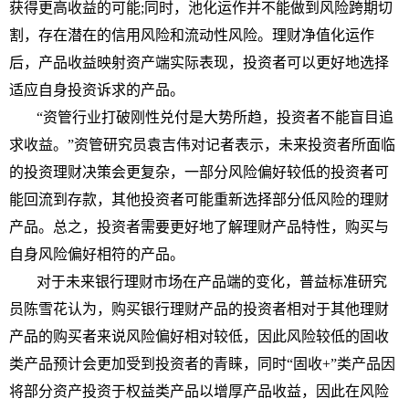
获得更高收益的可能;同时，池化运作并不能做到风险跨期切
割，存在潜在的信用风险和流动
性
风险。
理财
净值化运作
后，产品收益映射资产端实际表现，
投资
者可以更好地选择
适应自身
投资
诉求的产品。
“资管行业打破刚
性
兑付是大势所趋，
投资
者不能盲目追
求收益。”资管研究员袁吉伟对记者表示，未来
投资
者所面临
的
投资
理财
决策会更复杂，一部分风险偏好较低的
投资
者可
能回流到存款，其他
投资
者可能重新选择部分低风险的
理财
产品。总之，
投资
者需要更好地了解
理财
产品特
性
，购买与
自身风险偏好相符的产品。
对于未来银行
理财
市场在产品端的变化，普益标准研究
员陈雪花认为，购买银行
理财
产品的
投资
者相对于其他
理财
产品的购买者来说风险偏好相对较低，因此风险较低的固收
类产品预计会更加受到
投资
者的青睐，同时“固收+”类产品因
将部分资产
投资
于权益类产品以增厚产品收益，因此在风险