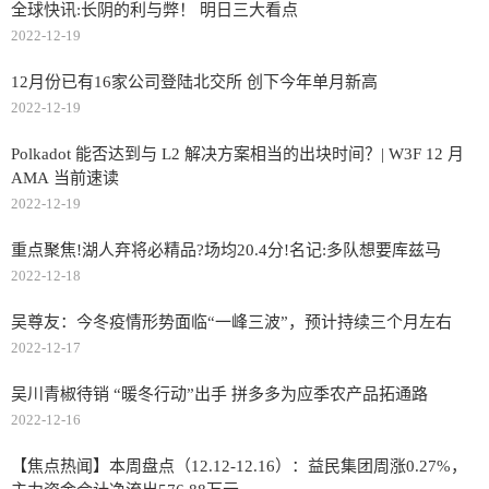
全球快讯:长阴的利与弊！ 明日三大看点
2022-12-19
12月份已有16家公司登陆北交所 创下今年单月新高
2022-12-19
Polkadot 能否达到与 L2 解决方案相当的出块时间？| W3F 12 月
AMA 当前速读
2022-12-19
重点聚焦!湖人弃将必精品?场均20.4分!名记:多队想要库兹马
2022-12-18
吴尊友：今冬疫情形势面临“一峰三波 ”，预计持续三个月左右
2022-12-17
吴川青椒待销 “暖冬行动”出手 拼多多为应季农产品拓通路
2022-12-16
【焦点热闻】本周盘点（12.12-12.16）：益民集团周涨0.27%，