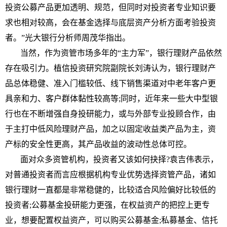
投资
公募产品更加透明、规范，但同时对
投资
者专业知识要
求也相对较高，会在
基金
选择与底层资产分析方面考验
投资
者。”光大银行分析师周茂华指出。
当然，作为资管市场多年的“主力军”，银行
理财
产品依然
存在吸引力。植信
投资
研究院副院长刘涛认为，银行
理财
产
品总体稳健、准入门槛较低、线下销售渠道对中老年客户更
具亲和力、客户群体黏
性
较高等;同时，
近
年来一些大中型银
行也在不断增强自身投研能力，或与外部专业投顾合作，由
于主打中低风险
理财
产品，加之以固定收益类产品为主，资
产标的安全
性
更高，其产品收益的波动
性
总体可控。
面对众多资管机构，
投资
者又该如何抉择?袁吉伟表示，
对普通
投资
者而言应根据机构专业优势选择资管产品，诸如
银行
理财
一直都是非常稳健的，比较适合风险偏好比较低的
投资
者;公募
基金
投研能力更强，在权益资产的把控上更专
业，想要配置权益资产，可以购买公募
基金
;
私募
基金
、信托