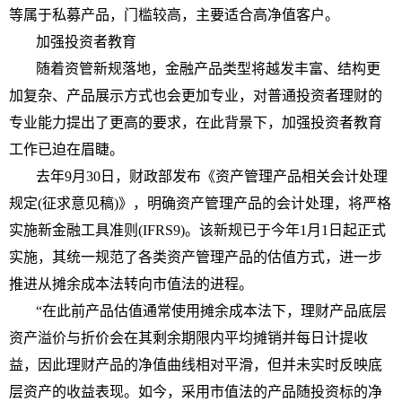
等属于
私募
产品，门槛较高，主要适合高净值客户。
加强
投资
者教育
随着资管新规落地，
金融
产品类型将越发丰富、结构更
加复杂、产品展示方式也会更加专业，对普通
投资
者
理财
的
专业能力提出了更高的要求，在此背景下，加强
投资
者教育
工作已迫在眉睫。
去年9月30日，财政部发布《
资产管理
产品相关会计处理
规定(征求意见稿)》，明确
资产管理
产品的会计处理，将严格
实施新
金融
工具准则(IFRS9)。该新规已于今年1月1日起正式
实施，其统一规范了各类
资产管理
产品的估值方式，进一步
推进从摊余成本法转向市值法的进程。
“在此前产品估值通常使用摊余成本法下，
理财
产品底层
资产溢价与折价会在其剩余期限内
平
均摊销并每日计提收
益，因此
理财
产品的净值曲线相对
平
滑，但并未实时反映底
层资产的收益表现。如今，采用市值法的产品随
投资
标的净